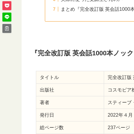
まとめ『完全改訂版 英会話1000
『完全改訂版 英会話1000本ノッ
タイトル
完全改訂版 
出版社
コスモピア
著者
スティーブ
発行日
2022年４
総ページ数
237ページ