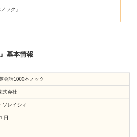
本ノック』
ク』基本情報
英会話1000本ノック
株式会社
・ソレイシィ
月１日